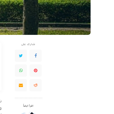
شارك على
ش
اقرأ ايضاً