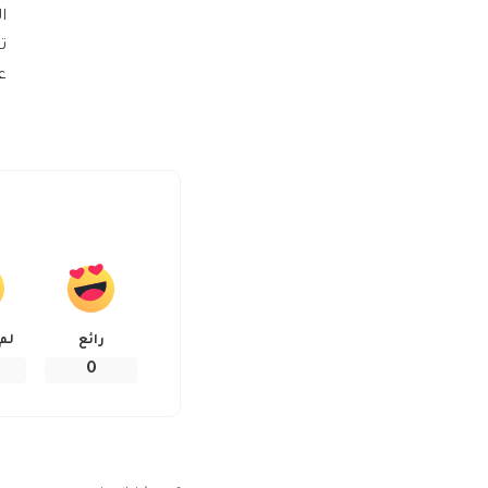
ت
عمل 4 بوابات
رائع
لم
0