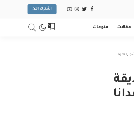
اشترك الآن
0
مقالات
منوعات
يقة
دس» مساحتها 50 فدانا