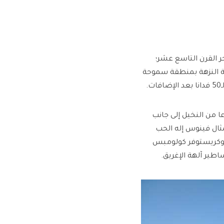
ر القرن التاسع عشر؛
ة النزهة بمنطقة سموحة
يقة مجموعة ورود نادرة وأكثر من 38 نوعا من الأشجار، و27 نوعا من النخيل إلى جانب
مثال فينوس إله الحب
ن وكريستوفر كولومبس