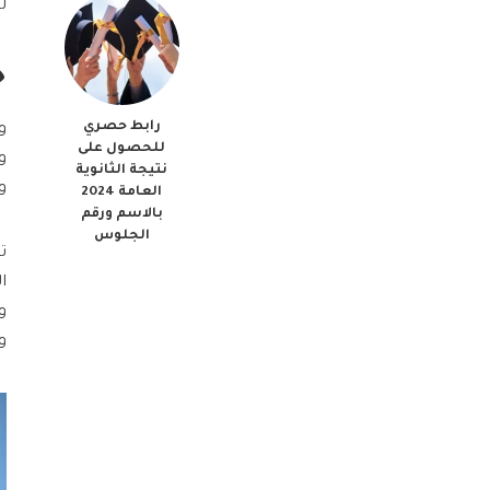
ل
ح
رابط حصري
و
للحصول على
و
نتيجة الثانوية
وإ
العامة 2024
بالاسم ورقم
الجلوس
ا
و
وأ