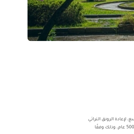
لإعادة الرونق التراثي
والحضاري، وما بها من أشجار نادرة «عتيقة» تصل أعمارها إلى أكثر من 500 عام، وذلك وفقًا