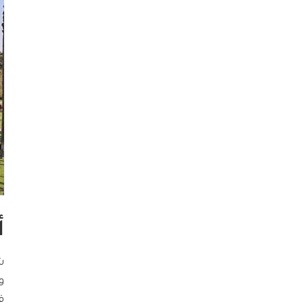
أ
ش
و
ق