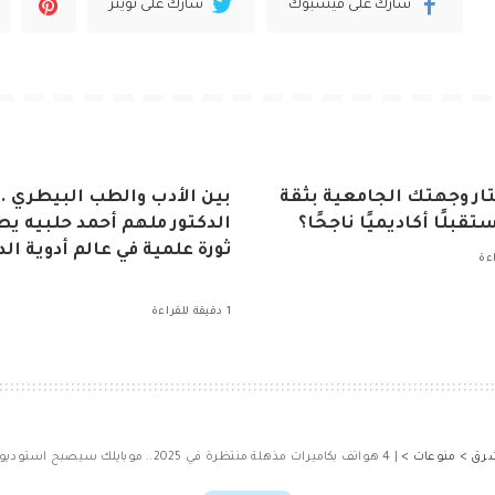
شارك على فيسبوك
شارك على تويتر
ار وجهتك الجامعية بثقة
بين الأدب والطب البيطري ..
تقبلًا أكاديميًا ناجحًا؟
الدكتور ملهم أحمد حلبيه ي
ثورة علمية في عالم أدوية ال
1 دقيقة للقراءة
شرق
>
منوعات
>
| 4 هواتف بكاميرات مذهلة منتظرة في 2025.. موبايلك سيصبح استوديو متنقل