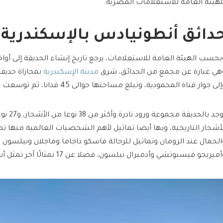
لهيئة العامة للاستعلامات المصرية.
دائق أنطونيادس بالإسكندرية
بحسب الهيئة العامة للاستعلامات، يرجع تاريخ إنشاء الحديقة إلى أواخ
هي عبارة عن مجمع من الحدائق، شرق
مدينة الإسكندرية
بمحازاة حديق
لى جوار قناة المحمودية، وتبلغ مساحتها حوالى 45 فدانا، ثم توسعت لـ50 فدانا بعد الإضافات.
توجد بالحد
لأشجار التاريخية، وبها أيضا تماثيل لأهم الشخصيات العالمية منها ت
الجمال عند الرومان وتماثيل للرحالة فاسكو داجاما وماجلان ونيلسو
ميريجو فيسبوتشي وأدميرال نيلسون، فضلا عن 17 تمثالًا آخر تمثل أساطير آلهة الإغريق.