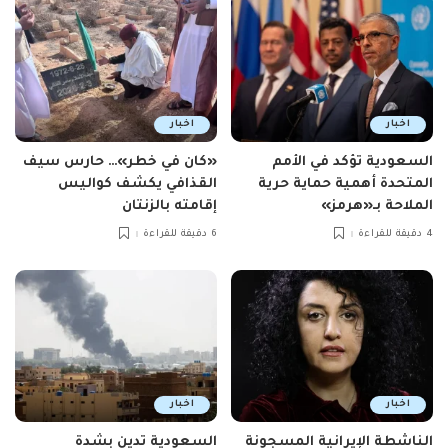
اخبار
اخبار
السعودية تؤكد في الأمم
«كان في خطر»… حارس سيف
المتحدة أهمية حماية حرية
القذافي يكشف كواليس
الملاحة بـ«هرمز»
إقامته بالزنتان
4 دقيقة للقراءة
6 دقيقة للقراءة
اخبار
اخبار
الناشطة الإيرانية المسجونة
السعودية تدين بشدة