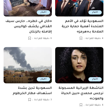
اخبار
اخبار
السعودية تؤكد في الأمم
«كان في خطر»… حارس سيف
المتحدة أهمية حماية حرية
القذافي يكشف كواليس
الملاحة بـ«هرمز»
إقامته بالزنتان
4 دقيقة للقراءة
6 دقيقة للقراءة
اخبار
اخبار
الناشطة الإيرانية المسجونة
السعودية تدين بشدة
نرجس محمدي «بين الحياة
استهداف مطار الخرطوم
والموت»
3 دقيقة للقراءة
4 دقيقة للقراءة