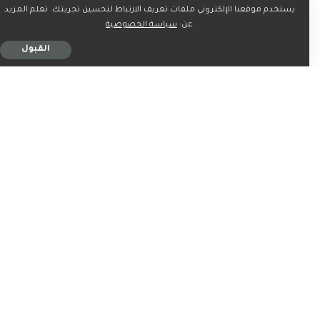
يستخدم موقعنا الإلكتروني ملفات تعريف الارتباط لتحسين تجربتك. تعلم المزيد
عن:
سياسة الخصوصية
القبول
اخبار
اخبار
السعودية تؤكد في الأمم
«كان في خطر»… حارس سيف
المتحدة أهمية حماية حرية
القذافي يكشف كواليس
الملاحة بـ«هرمز»
إقامته بالزنتان
4 دقيقة للقراءة
6 دقيقة للقراءة
اخبار
اخبار