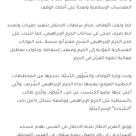
المقدسات الإسلامية وتعديًا على أملاك الوقف.
كما وثقت الأوقاف، قيام سلطات الاحتلال بتنفيذ حفريات وتمديد
خط صرف صحي في ساحات الحرم الإبراهيمي، كما اعتدت على
مدير الحرم الإبراهيمي الشيخ معتز أبو سنينة، عند البوابات
العسكرية المؤدية إلى الحرم ومنعت إسعافه، وحاولت تعطيل
فعالية لتلاوة القرآن في الحرم.
وجدد وزارة الأوقاف والشّؤون الدّينيّة، تحذيرها من المخططات
الخطيرة المزمع تنفيذها تجاه الحرم الإبراهيمي الشّريف، والّتي
أعلن عنها عضو الكنيست عن حزب اللّيكود، والّذي طالب
بالسيطرة على الحرم الإبراهيمي ووضعه بشكل كامل تحت
“السّيادة” الإسرائيليّة.
ووثق التقرير اخطار بلدية الاحتلال في القدس بهدم مسجد
الإسراء في حي واد ياصول ببلدة سلوان في القدس المحتلة،