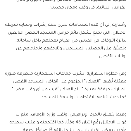
القرابين النباتية، في وقت ومكان محددين.
وأشارت إلى أن هذه الاقتحامات تجرى تحت إشراف وحماية شرطة
الاحتلال، التي تمنع بشكل دائم حراس المسجد الأقصى التابعين
لدائرة الأوقاف في القدس من القيام بعملهم داخل ساحاته،
وتضيِّق على المصلين المسلمين، وتلاحقهم وتحتجزهم عن
بوابات الأقصى.
وفي خطوة استفزازية، نشرت جماعات استعمارية متطرفة صورة
معدّلة تُظهر “الهيكل” المزعوم على أنقاض المسجد الأقصى
المبارك، مرفقة بعبارة “بناء الهيكل أقرب من أي وقت مضى”،
كما دعت اتباعها لاقتحامات واسعة للمسجد.
وفيما يتعلق بالحرم الإبراهيمي، وثقت وزارة الأوقاف، منع ت
قوات الاحتلال رفْع الأذان 48 وقتًا، كما اقتحمته واعتلت سطحه
وأخذت بعض القياسات، ما يشكل انتهاكًا صارخًا لحرمة