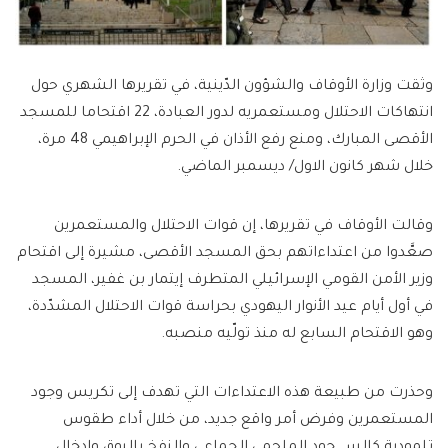
وثقت وزارة الأوقاف والشؤون الدّينية، في تقريرها الشهري حول
انتهاكات الاحتلال ومستعمريه لدور العبادة، 22 اقتحاما للمسجد
الأقصى المبارك، ومنع رفع الأذان في الحرم الإبراهيمي 48 مرة،
خلال شهر كانون الاول/ ديسمبر الماضي.
وقالت الأوقاف في تقريرها، إن قوات الاحتلال والمستعمرين
صعَّدوا من اعتداءاتهم بحق المسجد الأقصى، مشيرة إلى اقتحام
وزير الأمن القومي الإسرائيلي المتطرف إيتمار بن غفير، المسجد
في أول أيام عيد الأنوار اليهودي بحراسة قوات الاحتلال المشدّدة،
وهو الاقتحام السابع له منذ تولّيه منصبه.
وحذرت من طبيعة هذه الاعتداءات التي تهدف إلى تكريس وجود
المستعمرين وفرض أمر واقع جديد، من خلال أداء طقوس
تلمودية كالســــجود الملحمي الجماعي والنفخ بالبوق وإدخال