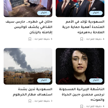
اخبار
اخبار
السعودية تؤكد في الأمم
«كان في خطر»… حارس سيف
المتحدة أهمية حماية حرية
القذافي يكشف كواليس
الملاحة بـ«هرمز»
إقامته بالزنتان
4 دقيقة للقراءة
6 دقيقة للقراءة
اخبار
اخبار
الناشطة الإيرانية المسجونة
السعودية تدين بشدة
نرجس محمدي «بين الحياة
استهداف مطار الخرطوم
والموت»
3 دقيقة للقراءة
4 دقيقة للقراءة