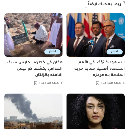
ربما يعجبك ايضاً
اخبار
اخبار
السعودية تؤكد في الأمم
«كان في خطر»… حارس سيف
المتحدة أهمية حماية حرية
القذافي يكشف كواليس
الملاحة بـ«هرمز»
إقامته بالزنتان
4 دقيقة للقراءة
6 دقيقة للقراءة