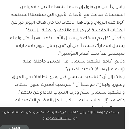
وقال رداً على من يقول إن دماء الشهداء الذين دافعوا عن
المقدسات ضاعت مع الأحداث الأخيرة التي شهدتها المنطقة:
“لولا هذه الأرواح، ولولا هذا الجهاد، لما كان هناك اليوم خبر عن
العتبات المقدسة في كربلاء والنجف والعتبة الزينبية”.
وأكد أن “كل دم يسفك في سبيل الله لا يذهب هدراً، حتى ولو لم
يسجل انتصاراً”، مشدداً على أن “من يختال اليوم بانتصاراته
سيسحق غداً تحت أقدام المؤمنين”.
وتابع: “دافع الشهيد سليماني عن القدس، فأطلق عليه
(إسماعيل هنية) شهيد القدس”.
ولفت إلى أن “الشهيد سليماني كان يعبئ الطاقات في العراق
وسوريا ولبنان”، موضحاً أن “المرجعية أصدرت فتوى الجهاد،
والشهيد سليماني سلّح ودرب الشباب للدفاع عن بلدهم”.
وأضاف: “إلى جانب سليماني، كان الرجل العظيم الشهيد أبو
مهدي المهندس”.
يستخدم موقعنا الإلكتروني ملفات تعريف الارتباط لتحسين تجربتك. تعلم المزيد
وأكد السيد خامنئي أن “لبنان هو رمز المقاومة، وعلى الرغم من
عن:
سياسة الخصوصية
تلقيه بعض الضربات فإنه لم يستسلم”، مضيفاً: “لبنان رمز
القبول