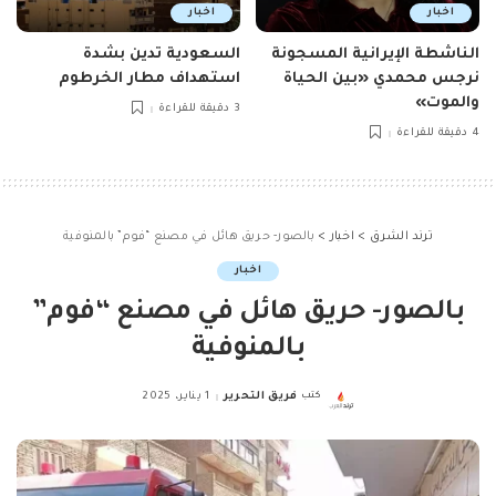
اخبار
اخبار
الناشطة الإيرانية المسجونة
السعودية تدين بشدة
نرجس محمدي «بين الحياة
استهداف مطار الخرطوم
والموت»
3 دقيقة للقراءة
4 دقيقة للقراءة
ترند الشرق
>
اخبار
>
بالصور- حريق هائل في مصنع “فوم” بالمنوفية
اخبار
بالصور- حريق هائل في مصنع “فوم”
بالمنوفية
كتب
فريق التحرير
1 يناير، 2025
Posted
by