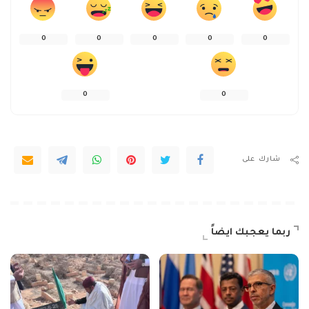
0
0
0
0
0
0
0
شارك على
ربما يعجبك ايضاً