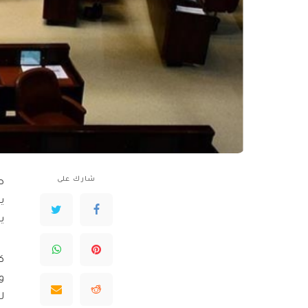
شارك على
ص
ي
ي
ك
و
ل