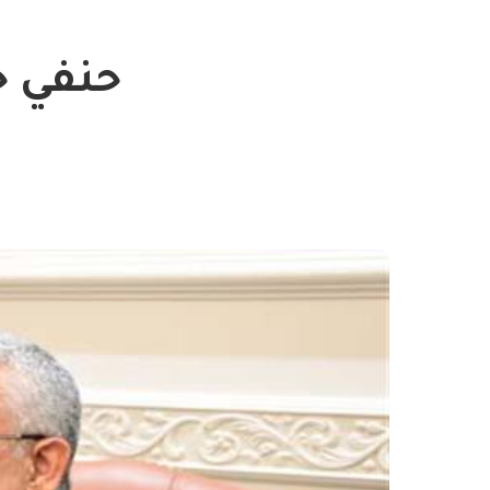
حنفي ج