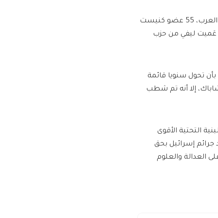
وأيد هذا القانون العنصري، الذي يستهدف المدارس العربية والمعلمين العرب، 55 عضو كنيست
ت عَميت ليفي من حزب
 بأن تحول سنويا قائمة
اباك، إلا أنه تم شطب
ية التحتية الأقوى
 جرائم إسرائيل بحق
لى العدالة والعلوم