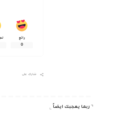
رائع
لم
0
شارك على
ربما يعجبك ايضاً