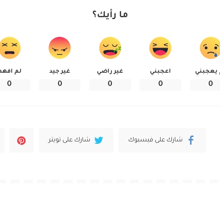
ما رأيك؟
 يعجبني
اعجبني
غير راضي
غير جيد
لم افهم
0
0
0
0
0
شارك على فيسبوك
شارك على تويتر