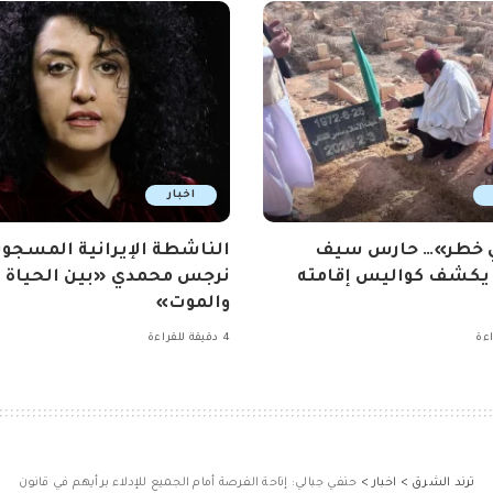
اخبار
ي خطر»… حارس سيف
الناشطة الإيرانية المسجون
 يكشف كواليس إقامته
نرجس محمدي «بين الحياة
والموت»
4 دقيقة للقراءة
ترند الشرق
>
اخبار
>
حنفي جبالي: إتاحة الفرصة أمام الجميع للإدلاء برأيهم في قانون