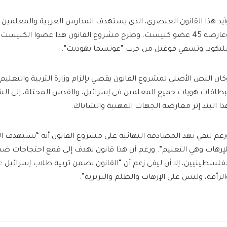
وعارضه 45 عضو كنيست. وطرح مشروع القانون هذا عضوا الكنيس
لليكود، وتسفي فوغيل من حزب “عوتسما يهوديت”.
كان النص الأصلي لمشروع القانون يقضي بإلزام وزارة التربية والتعليم
بطاقات هويات جميع المعلمين في إسرائيل، والقدس المحتلة، إلى الش
ذا البند إثر معارضة الجهات المهنية والشاباك.
زعم ليفي بهد المصادقة النهائية على مشروع القانون أنه “يستهدف البن
لإرهاب وهي التعليم”. ورغم أن هذا قانون يهدف إلى قمع احتجاجات ضد
لفلسطينيين، إلا أن ليفي زعم أن “القانون يضمن تربية طلاب إسرائيل ع
الرأفة، وليس على الإرهاب والظلم والبربرية”.