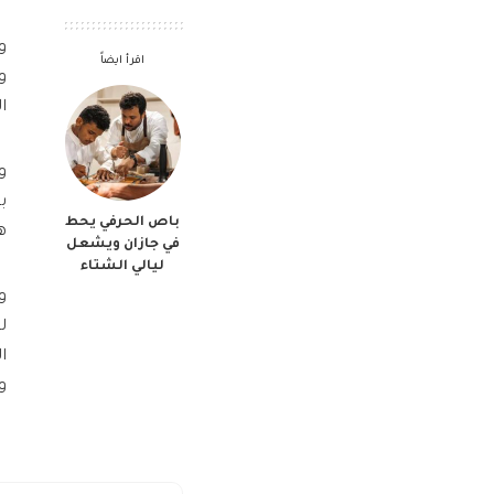
اقرأ ايضاً
ا
و
ب
باص الحرفي يحط
ه
في جازان ويشعل
ليالي الشتاء
و
ل
ا
و