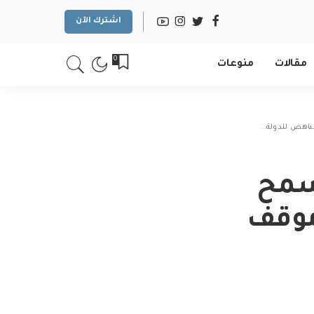
اشترك الآن
0
مقالات
منوعات
اهض للدولة..
سمح
موقف