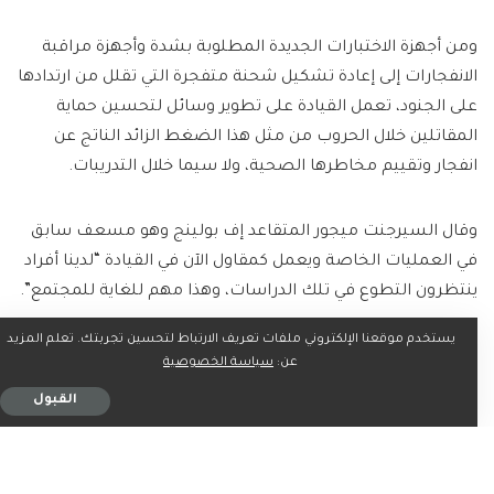
ومن أجهزة الاختبارات الجديدة المطلوبة بشدة وأجهزة مراقبة
الانفجارات إلى إعادة تشكيل شحنة متفجرة التي تقلل من ارتدادها
على الجنود، تعمل القيادة على تطوير وسائل لتحسين حماية
المقاتلين خلال الحروب من مثل هذا الضغط الزائد الناتج عن
انفجار وتقييم مخاطرها الصحية، ولا سيما خلال التدريبات.
وقال السيرجنت ميجور المتقاعد إف بولينج وهو مسعف سابق
في العمليات الخاصة ويعمل كمقاول الآن في القيادة “لدينا أفراد
ينتظرون التطوع في تلك الدراسات، وهذا مهم للغاية للمجتمع”.
يستخدم موقعنا الإلكتروني ملفات تعريف الارتباط لتحسين تجربتك. تعلم المزيد
ولا تمتلك وزارة الدفاع بيانات جيدة بشأن عدد الجنود الذين لديهم
عن:
سياسة الخصوصية
مشاكل بسبب الضغط الزائد من الانفجارات، وهو الأمر الذي
القبول
يصعب رصده من إصابة الدماغ الرضحية.
وهناك معلومات أفضل بشأن إصابات الدماغ الرضحية وكانت