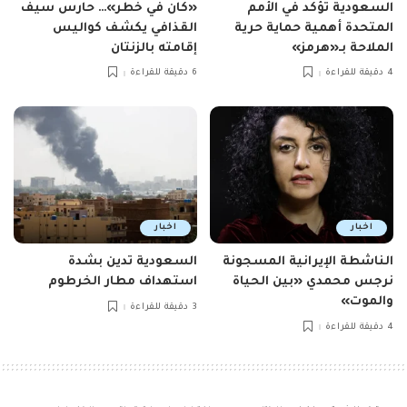
السعودية تؤكد في الأمم
«كان في خطر»… حارس سيف
المتحدة أهمية حماية حرية
القذافي يكشف كواليس
الملاحة بـ«هرمز»
إقامته بالزنتان
4 دقيقة للقراءة
6 دقيقة للقراءة
اخبار
اخبار
الناشطة الإيرانية المسجونة
السعودية تدين بشدة
نرجس محمدي «بين الحياة
استهداف مطار الخرطوم
والموت»
3 دقيقة للقراءة
4 دقيقة للقراءة