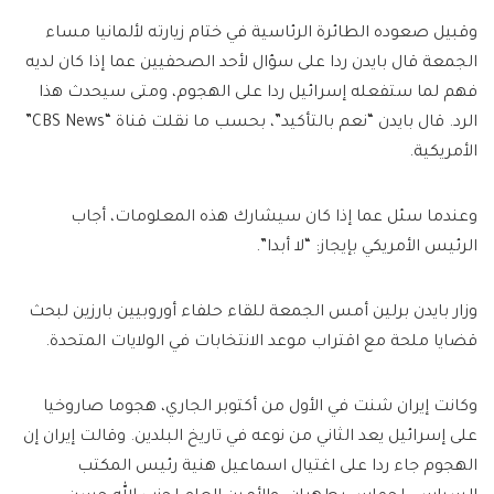
وقبيل صعوده الطائرة الرئاسية في ختام زيارته لألمانيا مساء
الجمعة قال بايدن ردا على سؤال لأحد الصحفيين عما إذا كان لديه
فهم لما ستفعله إسرائيل ردا على الهجوم، ومتى سيحدث هذا
الرد. قال بايدن “نعم بالتأكيد”، بحسب ما نقلت قناة “CBS News”
الأمريكية.
وعندما سئل عما إذا كان سيشارك هذه المعلومات، أجاب
الرئيس الأمريكي بإيجاز: “لا أبدا”.
وزار بايدن برلين أمس الجمعة للقاء حلفاء أوروبيين بارزين لبحث
قضايا ملحة مع اقتراب موعد الانتخابات في الولايات المتحدة.
وكانت إيران شنت في الأول من أكتوبر الجاري، هجوما صاروخيا
على إسرائيل يعد الثاني من نوعه في تاريخ البلدين. وقالت إيران إن
الهجوم جاء ردا على اغتيال اسماعيل هنية رئيس المكتب