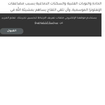
الحادة والنوبات القلبية والسكتات الدماغية بسبب مضاعفات
الإنفلونزا الموسمية، وأن تلقي اللقاح يساهم بمشيئة الله في
الحد من هذه المضاعفات بنسبة كبيرة.
يستخدم موقعنا الإلكتروني ملفات تعريف الارتباط لتحسين تجربتك. تعلم المزيد
عن:
سياسة الخصوصية
القبول
ما رأيك؟
0
0
0
0
0
0
0
شارك على