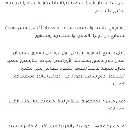
الذي تنظمه دار الأوبرا المصرية برئاسة الدكتورة لمياء زايد، ويديره
الدكتور خالد داغر.
ويُقام في الثامنة والنصف مساء الجمعة 18 أكتوبر خمس حفلات
بمسارح دار الأوبرا بالقاهرة والإسكندرية ودمنهور.
وعلى مسرح النافورة، سيطل لأول مرة على جمهور المهرجان
الفنان تامر عاشور بمصاحبة الأوركسترا بقيادة المايسترو سعيد
كمال، يسبقه فاصلاً للعزف المنفرد للفنانين يحيى مهدي
(تشيللو)، حازم شاهين (عود)، علي خفاجي (بيانو)، وسعيد كمال
(كمان).
وعلى مسرح الجمهورية، ستقام ليلة يمنية يحييها الفنان الكبير
أحمد فتحي.
أما مسرح معهد الموسيقى العربية فيستقبل فرقة تراث سيد