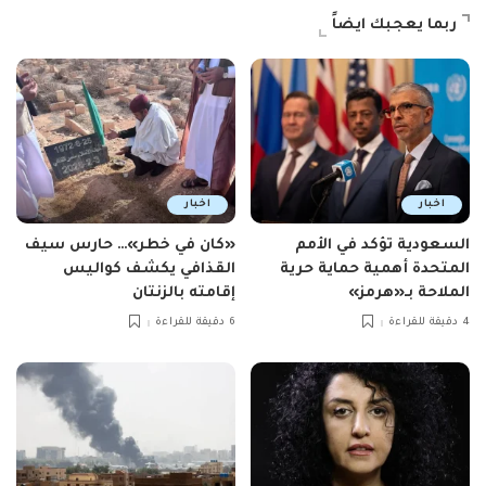
ربما يعجبك ايضاً
اخبار
اخبار
السعودية تؤكد في الأمم
«كان في خطر»… حارس سيف
المتحدة أهمية حماية حرية
القذافي يكشف كواليس
الملاحة بـ«هرمز»
إقامته بالزنتان
4 دقيقة للقراءة
6 دقيقة للقراءة