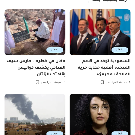
ربما يعجبك ايضاً
اخبار
اخبار
السعودية تؤكد في الأمم
«كان في خطر»… حارس سيف
المتحدة أهمية حماية حرية
القذافي يكشف كواليس
الملاحة بـ«هرمز»
إقامته بالزنتان
4 دقيقة للقراءة
6 دقيقة للقراءة
اخبار
اخبار