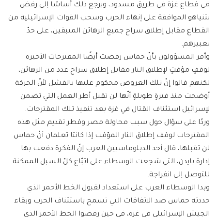
في قطاع غزة في طريق مسدود، ويرجع ذلك أساسًا إلى رفض
نتنياهو الموافقة على إنهاء الحرب وسحب القوات الإسرائيلية من
القطاع مقابل إطلاق سراح جميع الرهائن المتبقين، على حدّ
تعبيرهم.
وأقر المسؤولون بأنّ حماس رفضت أيضًا المقترحات الأخيرة
لوقفٍ مؤقتٍ لإطلاق النار مقابل إطلاق سراح عدد من الرهائن،
لكنهم قالوا إنّ تلك العروض محكوم عليها بالفشل لأنّ الحركة
أوضحت منذ فترةٍ طويلةٍ أنّها لن تقبل أطر العمل التي تضمن
لإسرائيل استئناف القتال في غزة بعد تنفيذ تلك المقترحات.
وردًا على سؤال حول سبب محاولة مصر وقطر تقديم مثل هذه
المقترحات لوقف إطلاق النار المؤقت إذا كانتا تعلمان أنّ حماس
لن تقبلها، قال أحد الدبلوماسيين العرب إنّ الفكرة دفعت بها
إدارة بايدن، التي شجعت الوسطاء على اتبّاع كلّ السبل الممكنة
للتوصل إلى انفراجة.
وبدا الوسطاء العرب على استعداد لقبول الخط الأحمر الذي
حددته حماس ضد الاتفاقات التي تسمح باستئناف الحرب وبقاء
الجيش الإسرائيلي في غزة، في حين رفضوا الخط الأحمر الذي