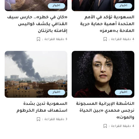
اخبار
اخبار
السعودية تؤكد في الأمم
«كان في خطر»… حارس سيف
المتحدة أهمية حماية حرية
القذافي يكشف كواليس
الملاحة بـ«هرمز»
إقامته بالزنتان
4 دقيقة للقراءة
6 دقيقة للقراءة
اخبار
اخبار
الناشطة الإيرانية المسجونة
السعودية تدين بشدة
نرجس محمدي «بين الحياة
استهداف مطار الخرطوم
والموت»
3 دقيقة للقراءة
4 دقيقة للقراءة