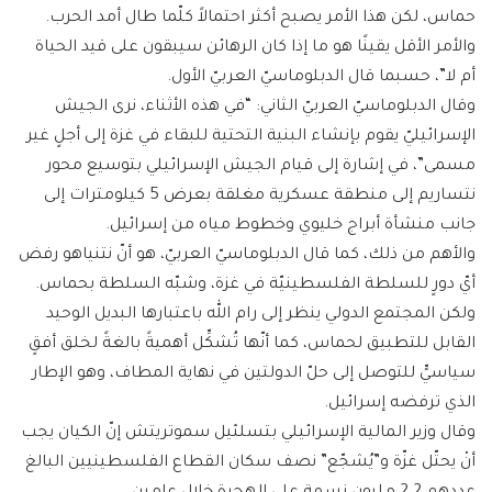
حماس، لكن هذا الأمر يصبح أكثر احتمالاً كلّما طال أمد الحرب.
والأمر الأقل يقينًا هو ما إذا كان الرهائن سيبقون على قيد الحياة
أم لا”، حسبما قال الدبلوماسيّ العربيّ الأول.
وقال الدبلوماسيّ العربيّ الثاني: “في هذه الأثناء، نرى الجيش
الإسرائيليّ يقوم بإنشاء البنية التحتية للبقاء في غزة إلى أجلٍ غير
مسمى”، في إشارة إلى قيام الجيش الإسرائيلي بتوسيع محور
نتساريم إلى منطقة عسكرية مغلقة بعرض 5 كيلومترات إلى
جانب منشأة أبراج خليوي وخطوط مياه من إسرائيل.
والأهم من ذلك، كما قال الدبلوماسيّ العربيّ، هو أنّ نتنياهو رفض
أيّ دورٍ للسلطة الفلسطينيّة في غزة، وشبّه السلطة بحماس.
ولكن المجتمع الدولي ينظر إلى رام الله باعتبارها البديل الوحيد
القابل للتطبيق لحماس، كما أنّها تُشكِّل أهميةً بالغةً لخلق أفقٍ
سياسيٍّ للتوصل إلى حلّ الدولتين في نهاية المطاف، وهو الإطار
الذي ترفضه إسرائيل.
وقال وزير المالية الإسرائيلي بتسلئيل سموتريتش إنّ الكيان يجب
أنْ يحتّل غزّة و”يُشجّع” نصف سكان القطاع الفلسطينيين البالغ