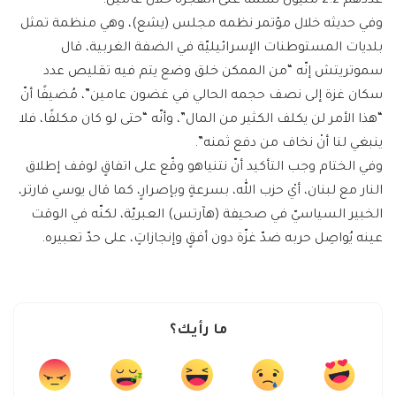
عددهم 2.2 مليون نسمة على الهجرة خلال عامين.
وفي حديثه خلال مؤتمر نظمه مجلس (يشع)، وهي منظمة تمثل
بلديات المستوطنات الإسرائيليّة في الضفة الغربية، قال
سموتريتش إنّه “من الممكن خلق وضع يتم فيه تقليص عدد
سكان غزة إلى نصف حجمه الحالي في غضون عامين”، مُضيفًا أنّ
“هذا الأمر لن يكلف الكثير من المال”، وأنّه “حتى لو كان مكلفًا، فلا
ينبغي لنا أنْ نخاف من دفع ثمنه”.
وفي الختام وجب التأكيد أنّ نتنياهو وقّع على اتفاقٍ لوقف إطلاق
النار مع لبنان، أيْ حزب الله، بسرعةٍ وبإصرارٍ، كما قال يوسي فارتر،
الخبير السياسيّ في صحيفة (هآرتس) العبريّة، لكنّه في الوقت
عينه يُواصِل حربه ضدّ غزّة دون أفقٍ وإنجازاتٍ، على حدّ تعبيره.
ما رأيك؟