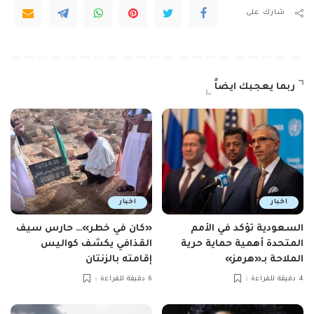
شارك على
ربما يعجبك ايضاً
اخبار
اخبار
السعودية تؤكد في الأمم
«كان في خطر»… حارس سيف
المتحدة أهمية حماية حرية
القذافي يكشف كواليس
الملاحة بـ«هرمز»
إقامته بالزنتان
4 دقيقة للقراءة
6 دقيقة للقراءة