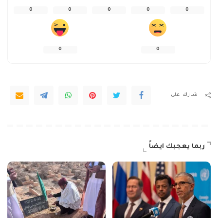
0
0
0
0
0
0
0
شارك على
ربما يعجبك ايضاً