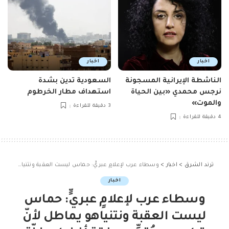
اخبار
اخبار
الناشطة الإيرانية المسجونة
السعودية تدين بشدة
نرجس محمدي «بين الحياة
استهداف مطار الخرطوم
والموت»
3 دقيقة للقراءة
4 دقيقة للقراءة
ترند الشرق
>
اخبار
>
وسطاء عرب لإعلامٍ عبريٍّ: حماس ليست العقبة ونتنياهو يماطل لأنّ ترامب سيُقدِّم صفقة أفضل بغزّة
اخبار
وسطاء عرب لإعلامٍ عبريٍّ: حماس
ليست العقبة ونتنياهو يماطل لأنّ