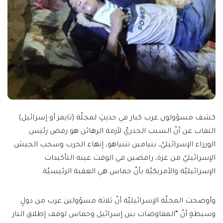
كشف مسؤولون عرب كبار في حديثٍ لمجلّة (تايمز أو إسرائيل)
النقاب عن أنّ السبب الجذريّ لأزمة الرهائن هو رفض رئيس
الوزراء الإسرائيليّ، بنيامين نتنياهو، إنهاء الحرب وسحب الجيش
الإسرائيليّ من غزة، رافضين في الوقت عينه التأكيدات
الإسرائيليّة والأمريكيّة بأنّ حماس هي العقبة الرئيسيّة.
وأوضحت المجلّة الإسرائيليّة أنّ ثلاثة مسؤولين عرب من دولٍ
وسيطةٍ أنّ “المفاوضات بين إسرائيل وحماس لوقف إطلاق النار