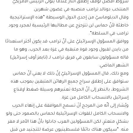
شروط أفضل لوقف إطلاق النار عندما يتولى الرئيس الأمريكيّ
المنتخب دونالد ترامب منصبه في غضون شهرين.
وقال الدبلوماسيّ من إحدى الدول الوسيطة “هذه الإستراتيجية
خاطئة لأنّ حماس لن تتزحزح عن مطالبها الرئيسية لمجرد وجود
ترامب في السلطة”.
ووافق المسؤول الإسرائيليّ على أنّ ترامب قد يكون أكثر استعدادًا
من بايدن لقبول وجود قوة متبقية في غزة بعد الحرب، وهو ما
قاله مسؤولون سابقون في فريق ترامب لـ (تايمز أوف إسرائيل)
الشهر الماضي.
ومع ذلك، قال المسؤول الإسرائيليّ إنّ ذلك لا يعني أنّ حماس
ستوافق على إطلاق سراح جميع الرهائن المتبقين بموجب هذه
الشروط، بالنظر إلى أنّ الحركة تعتبرهم وسيلة ضغط لإقناع
إسرائيل بالانسحاب الكامل من غزة.
ويُشار إلى أنّه من المرجح أنْ تسمح الموافقة على إنهاء الحرب
والانسحاب الكامل للقوات الإسرائيلية لحماس بالصمود حتى ولو
بشكلٍ متعثرٍ، لكن المسؤولين العرب جادلوا بأنّ هذا الأمر لا مفر
منه. “سيكون هناك دائمًا فلسطينيون عرضة للتجنيد من قبل