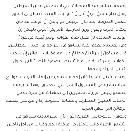
وضعه نتنياهو ضدّ الصفقات التي لا تتضمن هذين الشرطين.
وقال دبلوماسيٌّ عربيٌّ آخر إنّ “الولايات المتحدة تنظر إلى الأمور
بنفس الطريقة. لقد قال الرئيس جو بايدن إنّ الوقت قد حان
لإنهاء الحرب ويقول وزير الخارجية الأمريكي أنتوني بلينكن إنّ
الولايات المتحدة لن تقبل بقاء القوات الإسرائيلية في غزة”.
وفي تفسيره لعدم رغبة نتنياهو في التراجع عن هذين المطلبين،
قال مسؤولٌ إسرائيليٌّ مطلعٌ على مفاوضات الرهائن إنّ سحب
القوات الإسرائيلية من غزة “سيضر بصورة النصر” التي يحاول
رئيس الوزراء رسمها.
وعندما سُئل عمّا إذا كان إحجام نتنياهو عن إنهاء الحرب له دوافع
سياسية، رفض المسؤول الإسرائيلي التعليق. وهذا ما يزعمه
منتقدو رئيس الوزراء، مشيرين إلى تعهدات من شركائه في
الائتلاف اليمينيّ المتطرف بإسقاط الحكومة إذا وافق على صفقة
الرهائن التي تنهي الحرب.
وتكهن الدبلوماسي العربيّ الأول بأنّ استراتيجية نتنياهو في
الأشهر الأخيرة كانت تتمثل في عرقلة المفاوضات من أجل تأمين