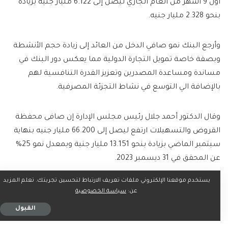
أول 9 أشهر من العام الجاري ليصل إلى 6.122 مليار جنيه بزيادة
بنحو 2.328 مليار جنيه.
وأرجع البنك نمو صافي الدخل من العائد إلى زيادة حجم الأنشطة
وبصفة خاصة تمويل التجارة الدولية مما يعكس دور البنك في
مساندة ومساعدة المصدرين وتعزيز القدرة التنافسية لهم
بالإضافة الي التوسع في نشاط التجزئة المصرفية.
وقال الدكتور أحمد جلال رئيس مجلس الإدارة إن صافى محفظة
القروض والتسهيلات ارتفع ليصل إلى 66.200 مليار جنيه بنهاية
سبتمبر الماضي بزيادة بنحو 13.151 مليار جنية وبمعدل نمو 25%
عن المحقق في 31 ديسمبر 2023.
يستخدم موقعنا الإلكتروني ملفات تعريف الارتباط لتحسين تجربتك. تعلم المزيد
وعلي الجانب الأخر ارتفعت محفظة الودائع 46% بنحو 39.918 مليار
عن:
سياسة الخصوصية
جنيه في 9 أشهر لتصل إلى 126.851 مليار جنيه في سبتمبر
القبول
الماضي.