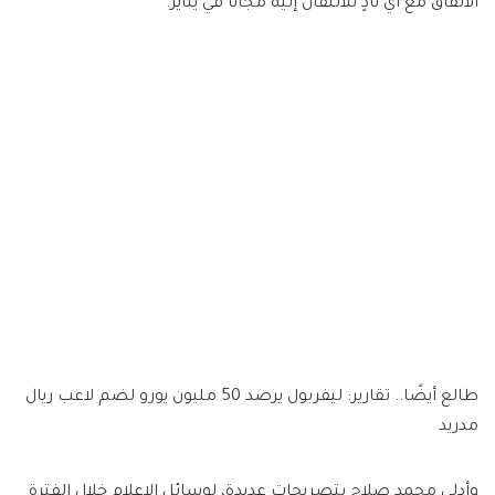
الاتفاق مع أي نادٍ للاتنقال إليه مجانًا في يناير.
طالع أيضًا.. تقارير: ليفربول يرصد 50 مليون يورو لضم لاعب ريال
مدريد
وأدلى محمد صلاح بتصريحات عديدة، لوسائل الإعلام خلال الفترة