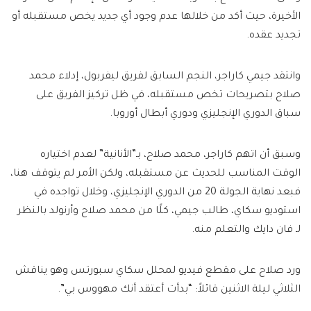
الأخيرة، حيث أكد من خلالها عدم وجود أي جديد يخص مستقبله أو
تجديد عقده.
وانتقد جيمي كاراجر، النجم السابق لفريق ليفربول، إدلاء محمد
صلاح بتصريحات تخص مستقبله، في ظل تركيز الفريق على
سباق الدوري الإنجليزي ودوري أبطال أوروبا.
وسبق أن اتهم كاراجر، محمد صلاح، بـ”الأنانية” لعدم اختياره
الوقت المناسب للحديث عن مستقبله، ولكن الأمر لم يتوقف هنا،
فبعد نهاية الجولة 20 من الدوري الإنجليزي، وخلال تواجده في
استوديو سكاي، طالب جيمي، كلًا من محمد صلاح وأرنولد بالنظر
لـ فان دايك والتعلم منه.
ورد صلاح على مقطع فيديو لمحلل سكاي سبورتس وهو يناقش
الثلاثي ليلة الاثنين قائلاً: “بدأت أعتقد أنك مهووس بي”.