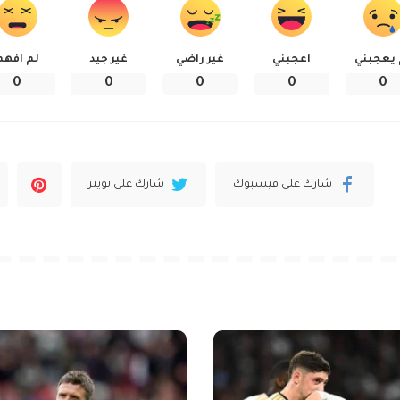
 يعجبني
اعجبني
غير راضي
غير جيد
لم افهم
0
0
0
0
0
شارك على فيسبوك
شارك على تويتر