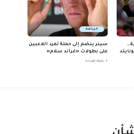
الرياضة
ة…
سينر ينضم إلى حملة تمرد اللاعبين
نايتد
على بطولات «غراند سلام»
3 دقيقة للقراءة
شأن