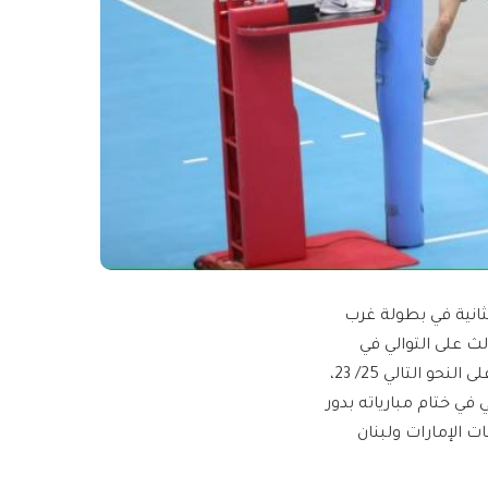
انية في بطولة غرب
لث على التوالي في
البطولة بتغلبه على منتخب فلسطين 3/ صفر، وجاءت نتائج الأشواط على النحو التالي 25/ 23،
ناني في ختام مبارياته بدور
خبات الإمارات ولبنان