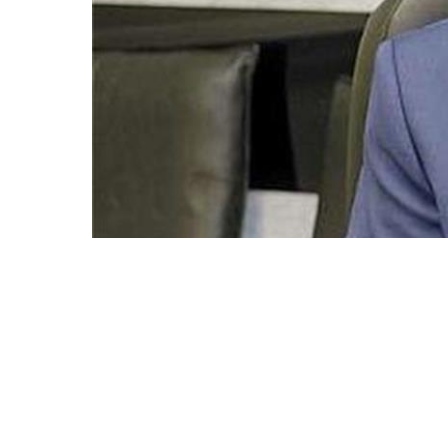
ت له في إدارة شؤون
ات؛ وذلك في ظل تكهنات