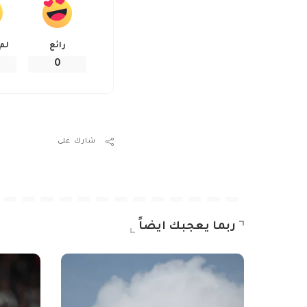
رائع
لم
0
شارك على
ربما يعجبك ايضاً