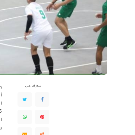
شارك على
و
آ
و