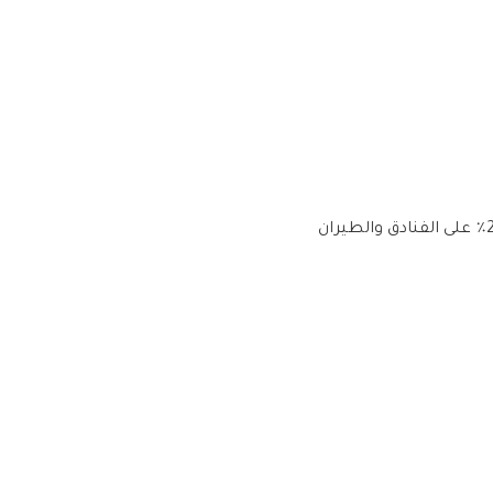
عرض فلاي إن على هونج كونج: خصم حتى 25٪ على الفنادق والطيران