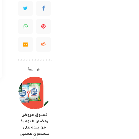
اقرأ ايضاً
تسوق عروض
رمضان اليومية
من بنده علي
مسحوق غسيل