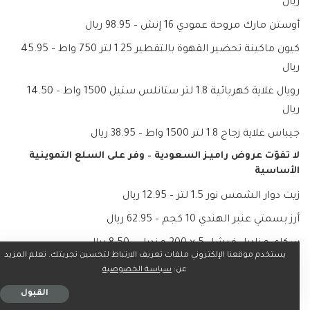
ريال
أوستن مارك مروحة عمودي 16 إنش – 98.95 ريال
كيون ماكينة تحضير القهوة بالتقطير 1.25 لتر 750 واط – 45.95
ريال
رويال غلاية كهربائية 1.8 لتر ستانلس ستيل 1500 واط – 14.50
ريال
جيباس غلاية زجاج 1.8 لتر 1500 واط – 38.95 ريال
لا تفوّت عروض راميـز السعودية – وفر على السلع التموينية
الأساسية
زيت دوار الشمس نور 1.5 لتر – 12.95 ريال
أرز بسمتي عنبر الهندي 10 كجم – 62.95 ريال
سكاى مناديل فيشل 5 × 200 منديل – 8.50 ريال
يستخدم موقعنا الإلكتروني ملفات تعريف الارتباط لتحسين تجربتك. تعلم المزيد
زيت نباتي دلال 1.8 لتر – 18.95 ريال
عن:
سياسة الخصوصية
برينجلز حراق 165 جم – 8.95 ريال
القبول