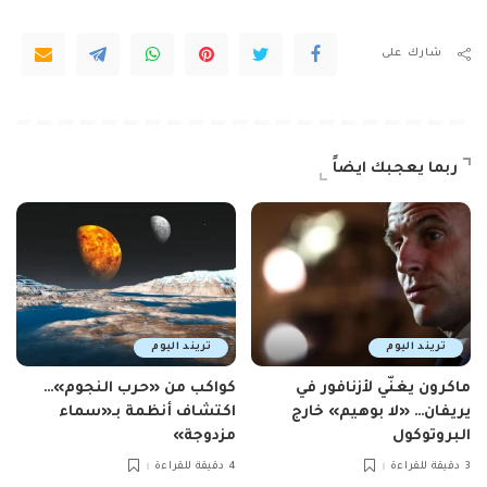
شارك على
ربما يعجبك ايضاً
تريند اليوم
تريند اليوم
ماكرون يغنّي لأزنافور في
كواكب من «حرب النجوم»…
يريفان… «لا بوهيم» خارج
اكتشاف أنظمة بـ«سماء
البروتوكول
مزدوجة»
3 دقيقة للقراءة
4 دقيقة للقراءة