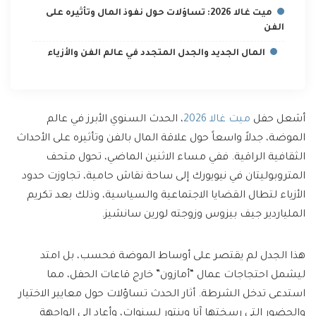
ميت غالا 2026: تساؤلات حول نفوذ المال وتأثيره على
الفن
المال الجديد والجدل المتجدد في عالم الفن والأزياء
أشعل حفل
ميت غالا 2026
، الحدث السنوي الأبرز في عالم
الموضة، جدلاً واسعاً حول علاقة المال بالفن وتأثيره على الأحداث
الثقافية الراقية. ففي مساء الاثنين الماضي، تحول متحف
المتروبوليتان في نيويورك إلى ساحة نقاش حامية، تجاوزت حدود
الأزياء لتطال القضايا الاجتماعية والسياسية، وذلك بعد تكريم
الملياردير جيف بيزوس وزوجته لورين سانشيز.
هذا الجدل لم يقتصر على أوساط الموضة فحسب، بل امتد
ليشمل احتجاجات عمال “أمازون” خارج قاعات الحفل، مما
استدعى تدخل الشرطة. أثار الحدث تساؤلات حول معايير الاختيار
والحضور التي رسختها آنا وينتور لسنوات، وأعاد إلى الواجهة