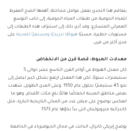
يتفاقم هذا التحدي بفعل عوامل متداخلة، أهمها الضخ المفرط
للمياه الجوفية من طبقات المياه الجوفية، إلى جانب التوسع
العمراني المتسارع. وقد أدى ذلك إلى استنزاف هذه الطبقات إلى
مستويات خطيرة، مسببًا
هبوطًا تدريجيًا ومستمرًا للمدينة
على
مدى أكثر من قرن.
معدلات الهبوط: قصة قرن من الانخفاض
كان معدل الهبوط في أواخر القرن التاسع عشر حوالي 5
سنتيمترات سنويًا، لكن هذا المعدل ارتفع بشكل كبير ليصل إلى
نحو 45 سنتيمترًا بحلول عام 1950. وعلى المدى الطويل، شهدت
بعض مناطق المدينة انخفاضًا هائلاً بلغ مئات الأقدام، وهو ما
انعكس بوضوح على ميلان عدد من المباني التاريخية البارزة، مثل
كاتدرائية متروبوليتان التي بدأ بناؤها عام 1573.
يوضح إنريكي كابرال، الباحث في مجال الجيوفيزياء في الجامعة