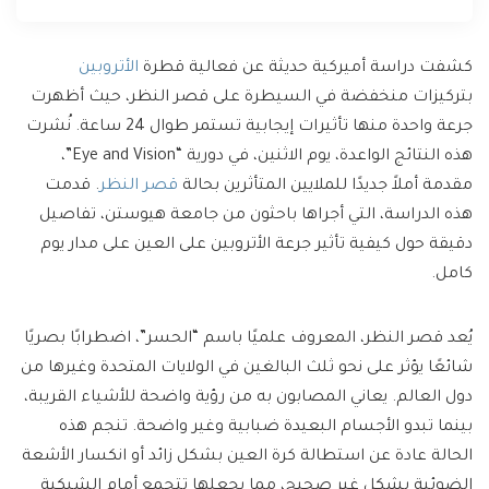
كشفت دراسة أميركية حديثة عن فعالية قطرة
الأتروبين
بتركيزات منخفضة في السيطرة على قصر النظر، حيث أظهرت
جرعة واحدة منها تأثيرات إيجابية تستمر طوال 24 ساعة. نُشرت
هذه النتائج الواعدة، يوم الاثنين، في دورية “Eye and Vision”،
مقدمة أملاً جديدًا للملايين المتأثرين بحالة
قصر النظر
. قدمت
هذه الدراسة، التي أجراها باحثون من جامعة هيوستن، تفاصيل
دقيقة حول كيفية تأثير جرعة الأتروبين على العين على مدار يوم
كامل.
يُعد قصر النظر، المعروف علميًا باسم “الحسر”، اضطرابًا بصريًا
شائعًا يؤثر على نحو ثلث البالغين في الولايات المتحدة وغيرها من
دول العالم. يعاني المصابون به من رؤية واضحة للأشياء القريبة،
بينما تبدو الأجسام البعيدة ضبابية وغير واضحة. تنجم هذه
الحالة عادة عن استطالة كرة العين بشكل زائد أو انكسار الأشعة
الضوئية بشكل غير صحيح، مما يجعلها تتجمع أمام الشبكية