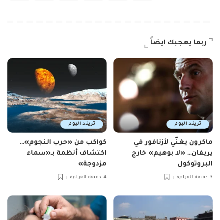
ربما يعجبك ايضاً
تريند اليوم
تريند اليوم
ماكرون يغنّي لأزنافور في
كواكب من «حرب النجوم»…
يريفان… «لا بوهيم» خارج
اكتشاف أنظمة بـ«سماء
البروتوكول
مزدوجة»
3 دقيقة للقراءة
4 دقيقة للقراءة