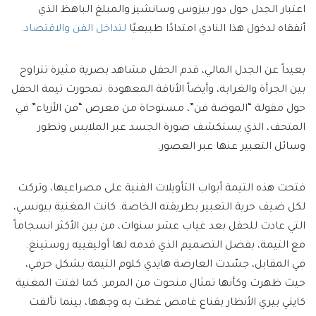
اعتبار الجدل حول دور بيزوس وسانشيز والمبلغ الباهظ الذي
أنفقاه لدخول هذا النادي امتدادًا طبيعيًا
لتداخل الفن والاقتصاد
.
بعيداً عن الجدل المالي، قدم الحفل مشاهد بصرية مثيرة تتراوح
بين الجرأة والغرابة، وأيضاً الأناقة المعهودة. تمحورت تيمة الحفل
حول مقولة “الموضة فن”، مستوحاة من معرض “فن الأزياء” في
المتحف، الذي يستكشف صورة الجسد عبر الملابس وتطور
وسائل التعبير عنها عبر العصور.
فتحت هذه التيمة أبواب التأويلات الفنية على مصراعيها، وتركت
لكل ضيف حرية التعبير بطريقته الخاصة. كانت المغنية بيونسي،
التي عادت للحفل بعد غياب عشر سنوات، من بين الأكثر انسجاماً
مع التيمة، بفضل التصميم الذي قدمه لها أوليفييه روستينغ.
في المقابل، جسّدت العارضة هايدي كلوم التيمة بشكل حرفي،
حيث ظهرت وكأنها تمثال منحوت من المرمر. كما لفتت المغنية
كايتي بيري الأنظار بقناع غامض غطت به وجهها، بينما تألقت