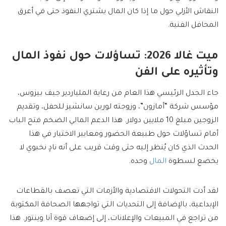
النقاش الأزلي حول ما إذا كان المال يشتري النفوذ حتى في أعرق
المحافل الفنية.
ميت غالا 2026: تساؤلات حول نفوذ المال
وتأثيره على الفن
جاء الجدل الرئيسي هذا العام من رعاية الملياردير جيف بيزوس،
مؤسس شركة “أمازون”، وزوجته لورين سانشيز للحفل، وتقديم
الزوجين مبلغ 10 ملايين دولار. هذا الدعم المالي الضخم فتح الباب
أمام تساؤلات حول طبيعة الحضور ومعايير الاختيار في هذا
الحدث الذي كان يُنظر إليه حتى وقت قريب على أنه نادٍ نخبوي لا
يخضع لسطوة
المال
وحده.
لقد أدت التحولات الاقتصادية والأزمات التي تعصف بالقطاعات
الإبداعية، بالإضافة إلى التحديات التي تواجهها الصحافة المكتوبة
من تراجع في المبيعات والإعلانات، إلى إضعاف قوة آنا وينتور. هذا