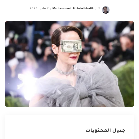
كتب
Mohammed Abbdelkhalik
7 مايو، 2026
Posted
by
جدول المحتويات