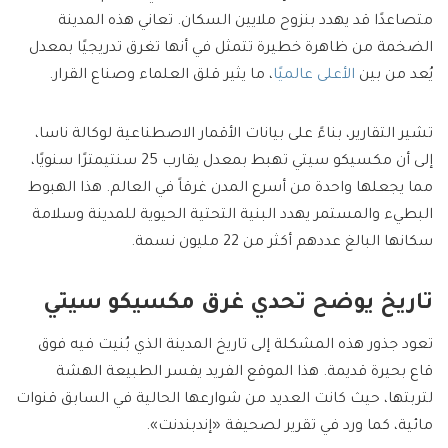
متصاعدًا قد يهدد بنزوح ملايين السكان. تعاني هذه المدينة
الضخمة من ظاهرة خطيرة تتمثل في أنها تغرق تدريجيًا بمعدل
يُعد من بين
الأعلى عالميًا
، ما يثير قلق العلماء وصناع القرار.
تشير التقارير، بناءً على بيانات الأقمار الاصطناعية لوكالة ناسا،
إلى أن مكسيكو سيتي تهبط بمعدل يقارب 25 سنتيمترًا سنويًا،
مما يجعلها واحدة من أسرع المدن غرقاً في العالم. هذا الهبوط
البطيء والمستمر يهدد البنية التحتية الحيوية للمدينة وسلامة
سكانها البالغ عددهم أكثر من 22 مليون نسمة.
تاريخ يوضح تحدي غرق مكسيكو سيتي
تعود جذور هذه المشكلة إلى تاريخ المدينة الذي بُنيت فيه فوق
قاع بحيرة قديمة. هذا الموقع الفريد يفسر الطبيعة الهشة
لتربتها، حيث كانت العديد من شوارعها الحالية في السابق قنوات
مائية، كما ورد في تقرير لصحيفة «إندبندنت».