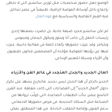
الوضع جعل حضور شخصيات مثل لورين سانشيز، التي لا تحظى
بإجماع داخل أوساط الموضة الراقية، طبيعياً في عصر تتداخل
فيه القيم الثقافية والسياسية مع
قوة المال
.
لم تكن سانشيز مجرد ضيفة عادية، بل حضرت بصفتها إحدى
رئيسات الحفل إلى جانب آنا وينتور ونيكول كيدمان وفينوس
ويليامز. وقد عززت حضورها بإلقاء كلمة في فعالية جانبية، عبرت
فيها عن رؤيتها للموضة مؤكدة أن المصممين فنانون حقيقيون
وأن الأزياء وسيلة للتعبير الإبداعي.
المال الجديد والجدل المتجدد في عالم الفن والأزياء
الجدير بالذكر أن هذا الجدل ليس بجديد. فالتاريخ يشهد على تكرار
دخول “المال الجديد” إلى الفضاءات التي كانت مغلقة. منذ القرن
التاسع عشر، بدأت الطبقات الصاعدة، التي كونّت ثرواتها من
الصناعة مثل السكك الحديدية، في فرض حضورها الاجتماعي
بدعم الفنون وإقامة الحفلات الباذخة. من هذا المنطلق، يمكن