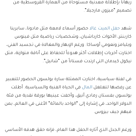
ريهانا بإطلالة معدنية مستوحاة من العمارة القروسطية من
تصميم “ميزون مارجيلا”.
شهد
حفل الميت غالا
حضور أسماء لامعة مثل مادونا، سابرينا
كاربنتر، الأخوات كارداشيان، وشخصيات رياضية مثل فينوس
ويليامز ونعومي أوساكا. ورغم الإبهار والمغالاة في تجسيد الفني،
اختارت أخريات إطلالات أكثر هدوءاً للحفاظ على أناقة متوازنة، مثل
نيكول كيدمان التي ارتدت فستاناً من “شانيل”.
في لفتة سياسية، اختارت الممثلة سارة بولسون الحضور للتعبير
عن رفضها لتغلغل
المال
في الحياة الفنية والسياسية. أطلت
بولسون بفستان رمادي أنيق، وأخفت عينيها بورقة نقدية من فئة
الدولار الواحد، في إشارة إلى “الواحد بالمائة” الأغنى في العالم، بمن
فيهم جيف بيزوس.
ورغم الجدل الذي أثاره الحفل هذا العام، فإنه حقق هدفه الأساسي